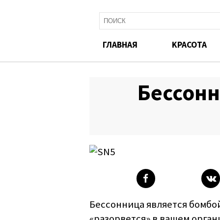
ГЛАВНАЯ
KРАСОТА
Бессонн
Бессонница является бомбой
«разорвется» в вашем орган