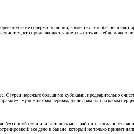
оторые почти не содержат калорий, а вместе с тем обеспечиваю
жение тем, кто придерживается диеты – пить коктейль можно не т
це. Огурец нарежьте большими кубиками, предварительно очист
риправьте» смузи молотым черным, душистым или розовым перце
 бессонной ночи или заставить мозг работать, когда он отчаянно
тренировкой: все дело в банане, который не только придает нап