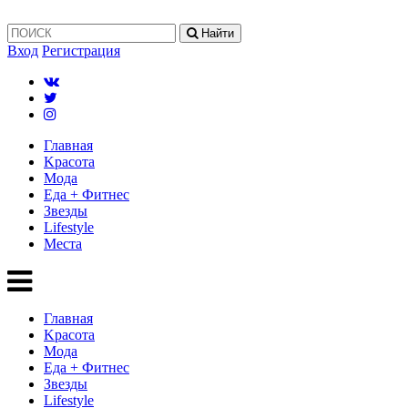
Найти
Вход
Регистрация
Главная
Kрасота
Мода
Еда + Фитнес
Звезды
Lifestyle
Mеста
Главная
Kрасота
Мода
Еда + Фитнес
Звезды
Lifestyle