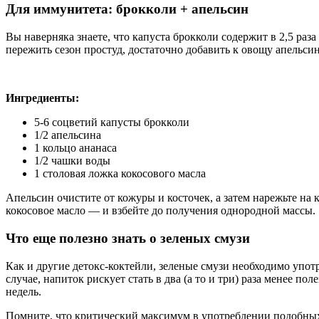
Для иммунитета: брокколи + апельсин
Вы наверняка знаете, что капуста брокколи содержит в 2,5 ра
пережить сезон простуд, достаточно добавить к овощу апельси
Ингредиенты:
5-6 соцветий капусты брокколи
1/2 апельсина
1 кольцо ананаса
1/2 чашки воды
1 столовая ложка кокосового масла
Апельсин очистите от кожуры и косточек, а затем нарежьте на
кокосовое масло — и взбейте до получения однородной массы.
Что еще полезно знать о зеленых смузи
Как и другие детокс-коктейли, зеленые смузи необходимо упот
случае, напиток рискует стать в два (а то и три) раза менее 
недель.
Помните, что критический максимум в употреблении подобных