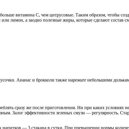
за больше витамина С, чем цитрусовые. Таким образом, чтобы со
н или лимон, а заодно полезные жиры, которые сделают состав 
 кусочки. Ананас и брокколи также нарежьте небольшими долькам
реблять сразу же после приготовления. Ни при каких условиях н
полезным. Залог эффективности зеленых смузи — регулярность. Ст
 напитков — 3 стакана в сутки. При превышении нормы количе