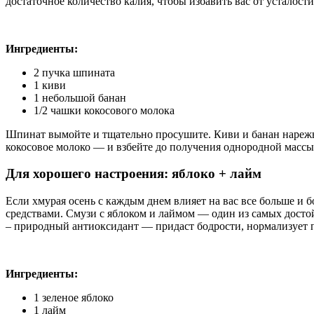
достаточное количество калия, чтобы избавить вас от усталост
Ингредиенты:
2 пучка шпината
1 киви
1 небольшой банан
1/2 чашки кокосового молока
Шпинат вымойте и тщательно просушите. Киви и банан нарежьт
кокосовое молоко — и взбейте до получения однородной массы
Для хорошего настроения: яблоко + лайм
Если хмурая осень с каждым днем влияет на вас все больше и
средствами. Смузи с яблоком и лаймом — один из самых досто
– природный антиоксидант — придаст бодрости, нормализует 
Ингредиенты:
1 зеленое яблоко
1 лайм