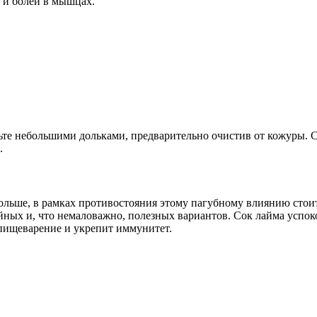
и и болей в мышцах.
е небольшими дольками, предварительно очистив от кожуры. Сл
.
 больше, в рамках противостояния этому пагубному влиянию ст
йных и, что немаловажно, полезных вариантов. Сок лайма успок
пищеварение и укрепит иммунитет.