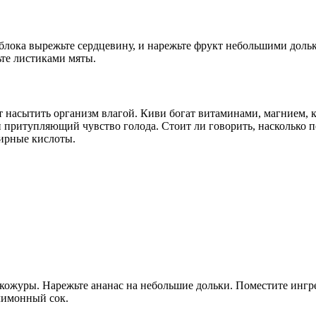
яблока вырежьте сердцевину, и нарежьте фрукт небольшими дольк
ьте листиками мяты.
т насытить организм влагой. Киви богат витаминами, магнием,
притупляющий чувство голода. Стоит ли говорить, насколько по
жирные кислоты.
кожуры. Нарежьте ананас на небольшие дольки. Поместите ингре
 лимонный сок.