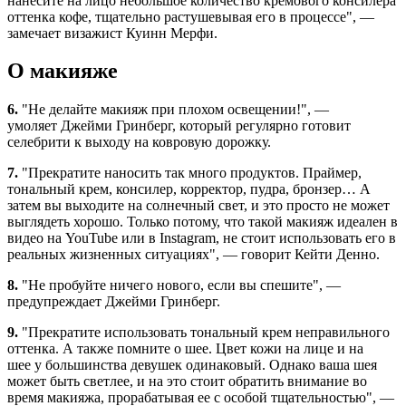
нанесите на лицо небольшое количество кремового консилера
оттенка кофе, тщательно растушевывая его в процессе", —
замечает визажист Куинн Мерфи.
О макияже
6.
"Не делайте макияж при плохом освещении!", —
умоляет Джейми Гринберг, который регулярно готовит
селебрити к выходу на ковровую дорожку.
7.
"Прекратите наносить так много продуктов. Праймер,
тональный крем, консилер, корректор, пудра, бронзер… А
затем вы выходите на солнечный свет, и это просто не может
выглядеть хорошо. Только потому, что такой макияж идеален в
видео на YouTube или в Instagram, не стоит использовать его в
реальных жизненных ситуациях", — говорит Кейти Денно.
8.
"Не пробуйте ничего нового, если вы спешите", —
предупреждает Джейми Гринберг.
9.
"Прекратите использовать тональный крем неправильного
оттенка. А также помните о шее. Цвет кожи на лице и на
шее у большинства девушек одинаковый. Однако ваша шея
может быть светлее, и на это стоит обратить внимание во
время макияжа, прорабатывая ее с особой тщательностью", —