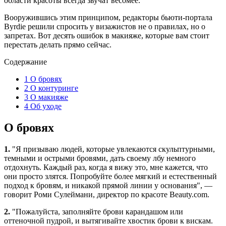
области красоты всегда звучат весомее.
Вооружившись этим принципом, редакторы бьюти-портала
Byrdie решили спросить у визажистов не о правилах, но о
запретах. Вот десять ошибок в макияже, которые вам стоит
перестать делать прямо сейчас.
Содержание
1
О бровях
2
О контуринге
3
О макияже
4
Об уходе
О бровях
1.
"Я призываю людей, которые увлекаются скульптурными,
темными и острыми бровями, дать своему лбу немного
отдохнуть. Каждый раз, когда я вижу это, мне кажется, что
они просто злятся. Попробуйте более мягкий и естественный
подход к бровям, и никакой прямой линии у основания", —
говорит Роми Сулеймани, директор по красоте Beauty.com.
2.
"Пожалуйста, заполняйте брови карандашом или
оттеночной пудрой, и вытягивайте хвостик брови к вискам.