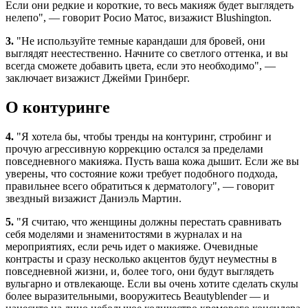
Если они редкие и короткие, то весь макияж будет выглядеть
нелепо", — говорит Росио Матос, визажист Blushington.
3.
"Не используйте темные карандаши для бровей, они
выглядят неестественно. Начните со светлого оттенка, и вы
всегда сможете добавить цвета, если это необходимо", —
заключает визажист Джейми Гринберг.
О контуринге
4.
"Я хотела бы, чтобы тренды на контуринг, стробинг и
прочую агрессивную коррекцию остался за пределами
повседневного макияжа. Пусть ваша кожа дышит. Если же вы
уверены, что состояние кожи требует подобного подхода,
правильнее всего обратиться к дерматологу", — говорит
звездный визажист Даниэль Мартин.
5.
"Я считаю, что женщины должны перестать сравнивать
себя моделями и знаменитостями в журналах и на
мероприятиях, если речь идет о макияже. Очевидные
контрасты и сразу несколько акцентов будут неуместны в
повседневной жизни, и, более того, они будут выглядеть
вульгарно и отвлекающе. Если вы очень хотите сделать скулы
более выразительными, вооружитесь Beautyblender — и