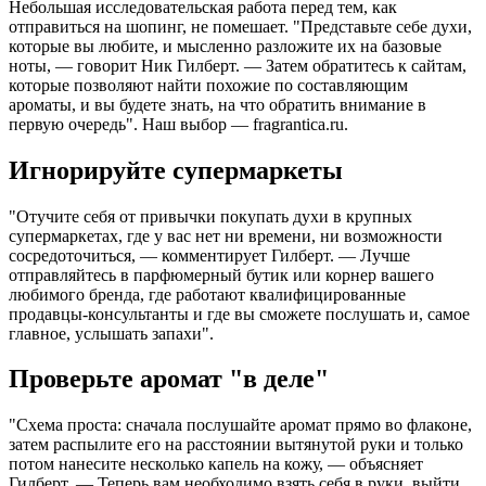
Небольшая исследовательская работа перед тем, как
отправиться на шопинг, не помешает. "Представьте себе духи,
которые вы любите, и мысленно разложите их на базовые
ноты, — говорит Ник Гилберт. — Затем обратитесь к сайтам,
которые позволяют найти похожие по составляющим
ароматы, и вы будете знать, на что обратить внимание в
первую очередь". Наш выбор — fragrantica.ru.
Игнорируйте супермаркеты
"Отучите себя от привычки покупать духи в крупных
супермаркетах, где у вас нет ни времени, ни возможности
сосредоточиться, — комментирует Гилберт. — Лучше
отправляйтесь в парфюмерный бутик или корнер вашего
любимого бренда, где работают квалифицированные
продавцы-консультанты и где вы сможете послушать и, самое
главное, услышать запахи".
Проверьте аромат "в деле"
"Схема проста: сначала послушайте аромат прямо во флаконе,
затем распылите его на расстоянии вытянутой руки и только
потом нанесите несколько капель на кожу, — объясняет
Гилберт. — Теперь вам необходимо взять себя в руки, выйти