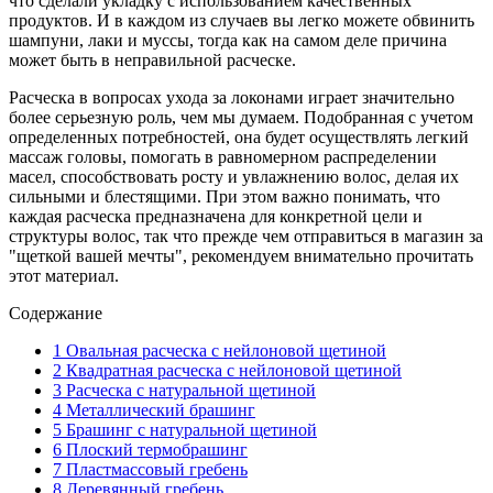
что сделали укладку с использованием качественных
продуктов. И в каждом из случаев вы легко можете обвинить
шампуни, лаки и муссы, тогда как на самом деле причина
может быть в неправильной расческе.
Расческа в вопросах ухода за локонами играет значительно
более серьезную роль, чем мы думаем. Подобранная с учетом
определенных потребностей, она будет осуществлять легкий
массаж головы, помогать в равномерном распределении
масел, способствовать росту и увлажнению волос, делая их
сильными и блестящими. При этом важно понимать, что
каждая расческа предназначена для конкретной цели и
структуры волос, так что прежде чем отправиться в магазин за
"щеткой вашей мечты", рекомендуем внимательно прочитать
этот материал.
Содержание
1
Овальная расческа с нейлоновой щетиной
2
Квадратная расческа с нейлоновой щетиной
3
Расческа с натуральной щетиной
4
Металлический брашинг
5
Брашинг с натуральной щетиной
6
Плоский термобрашинг
7
Пластмассовый гребень
8
Деревянный гребень