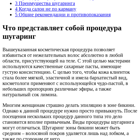
3
Преимущества шугаринга
4
Когда салон не по карману
5
Общие рекомендации и противопоказания
Что представляет собой процедура
шугаринг
Вышеуказанная косметическая процедура позволяет
избавиться от нежелательных волос абсолютно в любой
области, присутствующей на теле. С этой целью мастерами
используются качественные сахарные пасты, имеющие
густую консистенцию. С целью того, чтобы кожа клиенток
стала более мягкой, эластичной и имела бархатистый вид,
косметологи применяют с использующейся чудо-пастой, в
небольших пропорциях различные эфиры, а также
натуральный сок лимона.
Многим женщинам страшно делать эпиляцию в зоне бикини.
Однако к данной процедуре нужно просто привыкнуть. После
посещения нескольких процедур данного типа это дело
становится вполне привычным. Виды процедуры шугаринга
могут отличаться. Шугаринг зоны бикини может быть
средним – волосяной покров удаляется лишь над лобком, а
также по сторонам от него.