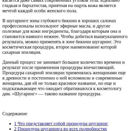
касается даже самых сокровенных уголков тела. Идеально
гладкая и бархатистая, приятная на ощупь кожа является
мечтой каждой особи женского пола.
В шугаринге зоны глубокого бикини в хороших салонах
профессионалы используют эфирные масла, и другие
полезные для кожи ингредиенты, благодаря которым она и
становится намного нежнее. Чтобы добиться вышеуказанного
результата, можно применять в зоне бикини шугаринг. Это
косметическая процедура, второе наименование которой
сахарная эпиляция.
Данный процесс не занимает большое количество времени и
результат после применения процедуры впечатляющий.
Процедура сахарной эпиляции применялась женщинами еще
в древности и постепенно о ней вспомнили и современные
женщины, дав ей не только красивое название, но еще и
подсказывающее что ожидает обратившихся к косметологу
дам. «Шугаринг» — таково название процедуры.
Содержание
1
Что представляет собой процедура шугаринг
2
Процедура шугаринга во всех подробностях