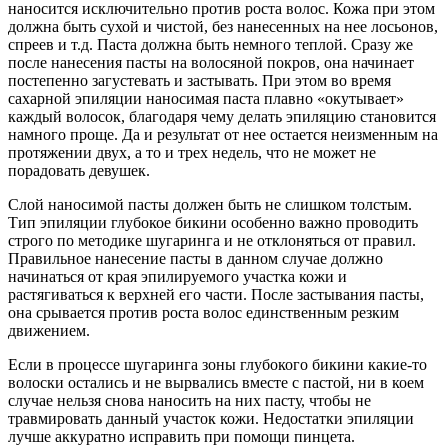
наносится исключительно против роста волос. Кожа при этом
должна быть сухой и чистой, без нанесенных на нее лосьонов,
спреев и т.д. Паста должна быть немного теплой. Сразу же
после нанесения пасты на волосяной покров, она начинает
постепенно загустевать и застывать. При этом во время
сахарной эпиляции наносимая паста плавно «окутывает»
каждый волосок, благодаря чему делать эпиляцию становится
намного проще. Да и результат от нее остается неизменным на
протяжении двух, а то и трех недель, что не может не
порадовать девушек.
Слой наносимой пасты должен быть не слишком толстым.
Тип эпиляции глубокое бикини особенно важно проводить
строго по методике шугаринга и не отклоняться от правил.
Правильное нанесение пасты в данном случае должно
начинаться от края эпилируемого участка кожи и
растягиваться к верхней его части. После застывания пасты,
она срывается против роста волос единственным резким
движением.
Если в процессе шугаринга зоны глубокого бикини какие-то
волоски остались и не вырвались вместе с пастой, ни в коем
случае нельзя снова наносить на них пасту, чтобы не
травмировать данный участок кожи. Недостатки эпиляции
лучше аккуратно исправить при помощи пинцета.