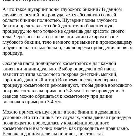
А что такое шугаринг зоны глубокого бикини? В данном
случае волосяной покров удаляется абсолютно со всей
области бикини полностью. Шугаринг зоны глубокого
бикини представляет собой достаточно болезненную
процедуру, но чего только не сделаешь для красоты своего
тела. Через несколько сеансов эпиляции сахаром в зоне
глубокого бикини, тело немного привыкнет к происходящему
и будет не настолько больно, как во время проведения первых
процедур.
Сахарная паста подбирается косметологом для каждой
клиентки индивидуально. Выбор определенной пасты
зависит от типа волосяного покрова (жесткий, мягкий,
короткий, длинный и т.д.) Во время посещения первых
процедур косметологи рекомендуют, чтобы длина волосяного
покрова составляла примерно 5-8 мм. После проведения 5
сеансов можно обращаться к косметологу при длине
волосиков примерно 3-4 мм.
Можно применять шугаринг в зоне бикини в домашних
условиях. Но это лишь в тех случаях, когда данная процедура
неоднократно проводилась у квалифицированного
косметолога и вы точно знаете, как проводить ее правильно.
Если же в данном деле вы новичок, не стоит так