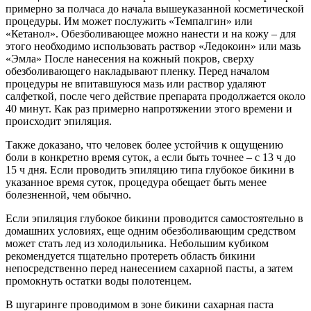
примерно за полчаса до начала вышеуказанной косметической
процедуры. Им может послужить «Темпалгин» или
«Кетанол». Обезболивающее можно нанести и на кожу – для
этого необходимо использовать раствор «Ледокоин» или мазь
«Эмла» После нанесения на кожный покров, сверху
обезболивающего накладывают пленку. Перед началом
процедуры не впитавшуюся мазь или раствор удаляют
салфеткой, после чего действие препарата продолжается около
40 минут. Как раз примерно напротяжении этого времени и
происходит эпиляция.
Также доказано, что человек более устойчив к ощущению
боли в конкретно время суток, а если быть точнее – с 13 ч до
15 ч дня. Если проводить эпиляцию типа глубокое бикини в
указанное время суток, процедура обещает быть менее
болезненной, чем обычно.
Если эпиляция глубокое бикини проводится самостоятельно в
домашних условиях, еще одним обезболивающим средством
может стать лед из холодильника. Небольшим кубиком
рекомендуется тщательно протереть область бикини
непосредственно перед нанесением сахарной пасты, а затем
промокнуть остатки воды полотенцем.
В шугаринге проводимом в зоне бикини сахарная паста