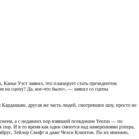
 Канье Уэст заявил, что планирует стать президентом
м на сцену? Да, кое-что было», — заявил со сцены
 Кардашьян, другая же часть людей, смотревших шоу, просто не
неем, а с недавних пор взявший псевдоним Yeezus — по
х пор. И в то время как одни смеются над намерениями рэпера,
айрус, Тейлор Свифт и даже Челси Клинтон. По их мнению,