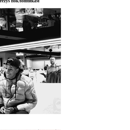
Yeezys поклонникам