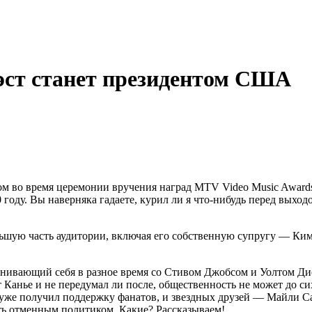
Уэст станет президентом США
м во время церемонии вручения наград MTV Video Music Awards,
году. Вы наверняка гадаете, курил ли я что-нибудь перед выходо
ольшую часть аудитории, включая его собственную супругу — Ким
нивающий себя в разное время со Стивом Джобсом и Уолтом Дис
 Канье и не передумал ли после, общественность не может до си
 уже получил поддержку фанатов, и звездных друзей — Майли С
ать отменным политиком. Какие? Рассказываем!