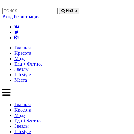
Найти
Вход
Регистрация
Главная
Kрасота
Мода
Еда + Фитнес
Звезды
Lifestyle
Mеста
Главная
Kрасота
Мода
Еда + Фитнес
Звезды
Lifestyle