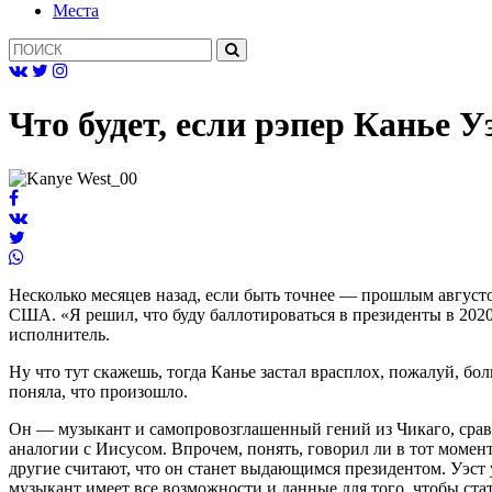
Mеста
Что будет, если рэпер Канье 
Несколько месяцев назад, если быть точнее — прошлым августо
США. «Я решил, что буду баллотироваться в президенты в 2020 
исполнитель.
Ну что тут скажешь, тогда Канье застал врасплох, пожалуй, б
поняла, что произошло.
Он — музыкант и самопровозглашенный гений из Чикаго, срав
аналогии с Иисусом. Впрочем, понять, говорил ли в тот момент
другие считают, что он станет выдающимся президентом. Уэст
музыкант имеет все возможности и данные для того, чтобы ст