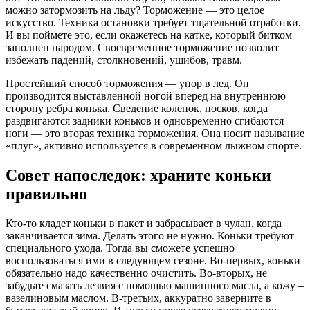
можно затормозить на льду? Торможение — это целое
искусство. Техника остановки требует тщательной отработки.
И вы поймете это, если окажетесь на катке, который битком
заполнен народом. Своевременное торможение позволит
избежать падений, столкновений, ушибов, травм.
Простейший способ торможения — упор в лед. Он
производится выставленной ногой вперед на внутреннюю
сторону ребра конька. Сведение коленок, носков, когда
раздвигаются задники коньков и одновременно сгибаются
ноги — это вторая техника торможения. Она носит называние
«плуг», активно используется в современном лыжном спорте.
Совет напоследок: храните коньки
правильно
Кто-то кладет коньки в пакет и забрасывает в чулан, когда
заканчивается зима. Делать этого не нужно. Коньки требуют
специального ухода. Тогда вы сможете успешно
воспользоваться ими в следующем сезоне. Во-первых, коньки
обязательно надо качественно очистить. Во-вторых, не
забудьте смазать лезвия с помощью машинного масла, а кожу –
вазелиновым маслом. В-третьих, аккуратно заверните в