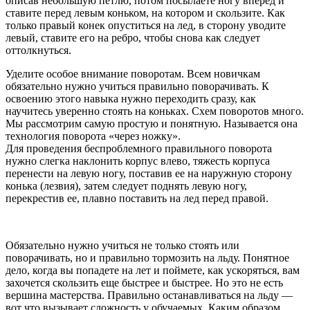
описав небольшую петлю, потом посылаете ногу вперед и
ставите перед левым коньком, на котором и скользите. Как
только правый конек опуститься на лед, в сторону уводите
левый, ставите его на ребро, чтобы снова как следует
оттолкнуться.
Уделите особое внимание поворотам. Всем новичкам
обязательно нужно учиться правильно поворачивать. К
освоению этого навыка нужно переходить сразу, как
научитесь уверенно стоять на коньках. Схем поворотов много.
Мы рассмотрим самую простую и понятную. Называется она
технология поворота «через ножку».
Для проведения беспроблемного правильного поворота
нужно слегка наклонить корпус влево, тяжесть корпуса
перенести на левую ногу, поставив ее на наружную сторону
конька (лезвия), затем следует поднять левую ногу,
перекрестив ее, плавно поставить на лед перед правой.
Обязательно нужно учиться не только стоять или
поворачивать, но и правильно тормозить на льду. Понятное
дело, когда вы попадете на лет и поймете, как ускоряться, вам
захочется скользить еще быстрее и быстрее. Но это не есть
вершина мастерства. Правильно останавливаться на льду —
вот что вызывает сложность у обучаемых. Каким образом