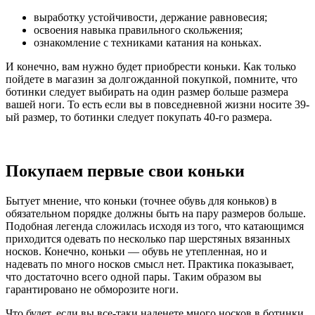
выработку устойчивости, держание равновесия;
освоения навыка правильного скольжения;
ознакомление с техниками катания на коньках.
И конечно, вам нужно будет приобрести коньки. Как только
пойдете в магазин за долгожданной покупкой, помните, что
ботинки следует выбирать на один размер больше размера
вашей ноги. То есть если вы в повседневной жизни носите 39-
ый размер, то ботинки следует покупать 40-го размера.
Покупаем первые свои коньки
Бытует мнение, что коньки (точнее обувь для коньков) в
обязательном порядке должны быть на пару размеров больше.
Подобная легенда сложилась исходя из того, что катающимся
приходится одевать по несколько пар шерстяных вязанных
носков. Конечно, коньки — обувь не утепленная, но и
надевать по много носков смысл нет. Практика показывает,
что достаточно всего одной пары. Таким образом вы
гарантировано не обморозите ноги.
Что будет, если вы все-таки наденете много носков в ботинки,