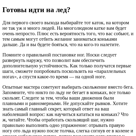
Готовы идти на лед?
Для первого своего выхода выбирайте тот каток, на котором
не так уж и много людей. На многолюдном катке вам будет
очень непросто. Плюс есть вероятность того, что вас собьют, и
тем самым могут отбить желание заниматься коньками
дальше. Да и вы будете бояться, что на кого-то налетите.
Помните о правильной постановке ног. Носки следует
развернуть наружу, что позволит вам обеспечить
дополнительную устойчивость. Как только получатся первые
шаги, сможете попробовать поскользить на «параллельных
ногах», а спустя какое-то время — на одной ноге.
Опытные мастера советуют выбирать скольжение вместо бега.
Запомните, что никто по льду не бегает в коньках, все только
скользят. Следите за тем, чтобы ваши движения были
плавными и равномерными. Не допускайте рывков. Хотите
знать самый главный секрет, который ответ на ваш
наболевший вопрос: как научиться кататься на коньках? Что
ж, читайте. Чтобы отработать скользящий шаг, нужно
правильно выполнять одно упражнение: отрывать правую
ногу ото льда нужно после толчка, слегка согнув ее в колене и