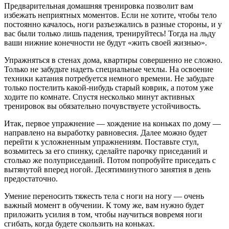
Предварительная домашняя тренировка позволит вам
избежать неприятных моментов. Если не хотите, чтобы тело
постоянно качалось, ноги разъезжались в разные стороны, и у
вас были только лишь падения, тренируйтесь! Тогда на льду
ваши нижние конечности не будут «жить своей жизнью».
Упражняться в стенах дома, квартиры совершенно не сложно.
Только не забудьте надеть специальные чехлы. На освоение
техники катания потребуется немного времени. Не забудьте
только постелить какой-нибудь старый коврик, а потом уже
ходите по комнате. Спустя несколько минут активных
тренировок вы обязательно почувствуете устойчивость.
Итак, первое упражнение — хождение на коньках по дому —
направлено на выработку равновесия. Далее можно будет
перейти к усложненным упражнениям. Поставьте стул,
возьмитесь за его спинку, сделайте парочку приседаний и
столько же полуприседаний. Потом попробуйте приседать с
вытянутой вперед ногой. Десятиминутного занятия в день
предостаточно.
Умение переносить тяжесть тела с ноги на ногу — очень
важный момент в обучении. К тому же, вам нужно будет
приложить усилия в том, чтобы научиться вовремя ноги
сгибать, когда будете скользить на коньках.