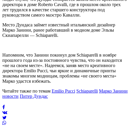
директора в доме Roberto Cavalli, где в прошлом около трех
лет трудился в качестве старшего конструктора под
руководством самого маэстро Кавалли.
Место Дундаса займет известный итальянский дизайнер
Марко Занини, ранее работавший в модном доме Эльзы
Скиапарелли — Schiaparelli.
Напомним, что Занини покинул дом Schiaparelli в ноябре
прошлого года из-за постоянного чувства, что он находится
«не на своем месте». Надеемся, заняв место креативного
директора Emilio Pucci, чьи яркие и динамичные принты
знакомы многим модницам, проблемы «не своего места»
Марко удастся избежать.
Читайте также по темам
Emilio Pucci
Schiaparelli
Марко Занини
новости
Питер Дундас