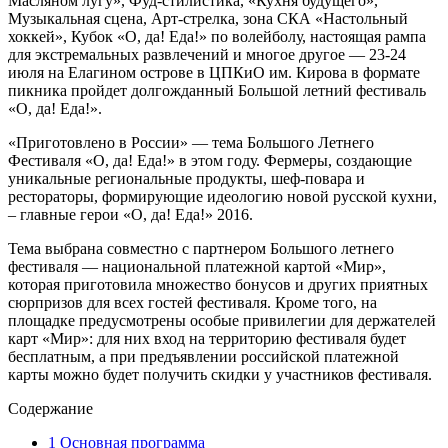
Масляном лугу», Фуд-стилистика, «Кухня будущего»,
Музыкальная сцена, Арт-стрелка, зона СКА «Настольный
хоккей», Кубок «О, да! Еда!» по волейболу, настоящая рампа
для экстремальных развлечений и многое другое — 23-24
июля на Елагином острове в ЦПКиО им. Кирова в формате
пикника пройдет долгожданный Большой летний фестиваль
«О, да! Еда!».
«Приготовлено в России» — тема Большого Летнего
Фестиваля «О, да! Еда!» в этом году. Фермеры, создающие
уникальные региональные продукты, шеф-повара и
рестораторы, формирующие идеологию новой русской кухни,
– главные герои «О, да! Еда!» 2016.
Тема выбрана совместно с партнером Большого летнего
фестиваля — национальной платежной картой «Мир»,
которая приготовила множество бонусов и других приятных
сюрпризов для всех гостей фестиваля. Кроме того, на
площадке предусмотрены особые привилегии для держателей
карт «Мир»: для них вход на территорию фестиваля будет
бесплатным, а при предъявлении российской платежной
карты можно будет получить скидки у участников фестиваля.
Содержание
1
Основная программа