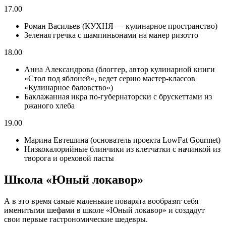
17.00
Роман Васильев (КУХНЯ — кулинарное пространство)
Зеленая гречка с шампиньонами на манер ризотто
18.00
Анна Александрова (блоггер, автор кулинарной книги
«Стол под яблоней», ведет серию мастер-классов
«Кулинарное баловство»)
Баклажанная икра по-губернаторски с брускеттами из
ржаного хлеба
19.00
Марина Евтешина (основатель проекта LowFat Gourmet)
Низкокалорийные блинчики из клетчатки с начинкой из
творога и ореховой пасты
Школа «Юный локавор»
А в это время самые маленькие поварята вообразят себя
именитыми шефами в школе «Юный локавор» и создадут
свои первые гастрономические шедевры.