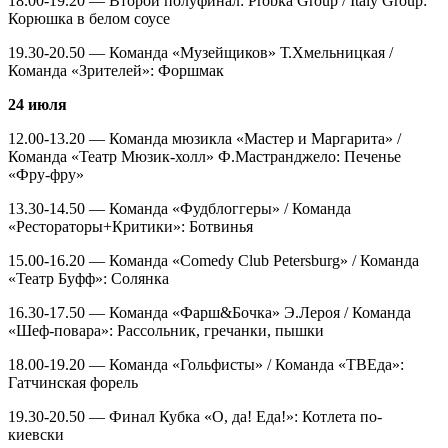
18.00-19.20 — Второй полуфинал: Probka Group / Italy Group:
Корюшка в белом соусе
19.30-20.50 — Команда «Музейщиков» Т.Хмельницкая /
Команда «Зрителей»: Форшмак
24 июля
12.00-13.20 — Команда мюзикла «Мастер и Маргарита» /
Команда «Театр Мюзик-холл» Ф.Мастранджело: Печенье
«Фру-фру»
13.30-14.50 — Команда «Фудблоггеры» / Команда
«Рестораторы+Критики»: Ботвинья
15.00-16.20 — Команда «Comedy Club Petersburg» / Команда
«Театр Буфф»: Солянка
16.30-17.50 — Команда «Фарш&Бочка» Э.Лероя / Команда
«Шеф-повара»: Рассольник, гречанки, пышки
18.00-19.20 — Команда «Гольфисты» / Команда «ТВЕда»:
Гатчинская форель
19.30-20.50 — Финал Кубка «О, да! Еда!»: Котлета по-
киевски