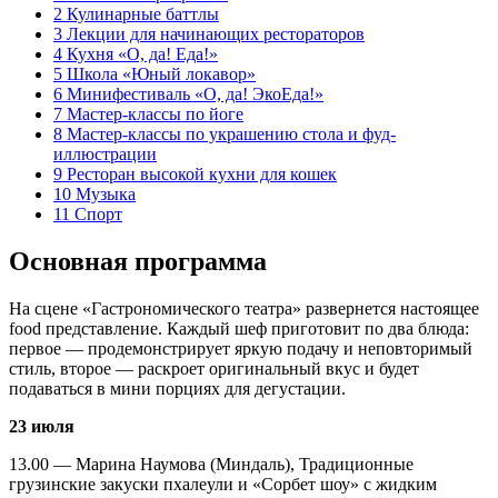
2
Кулинарные баттлы
3
Лекции для начинающих рестораторов
4
Кухня «О, да! Еда!»
5
Школа «Юный локавор»
6
Минифестиваль «О, да! ЭкоЕда!»
7
Мастер-классы по йоге
8
Мастер-классы по украшению стола и фуд-
иллюстрации
9
Ресторан высокой кухни для кошек
10
Музыка
11
Спорт
Основная программа
На сцене «Гастрономического театра» развернется настоящее
food представление. Каждый шеф приготовит по два блюда:
первое — продемонстрирует яркую подачу и неповторимый
стиль, второе — раскроет оригинальный вкус и будет
подаваться в мини порциях для дегустации.
23 июля
13.00 — Марина Наумова (Миндаль), Традиционные
грузинские закуски пхалеули и «Сорбет шоу» с жидким