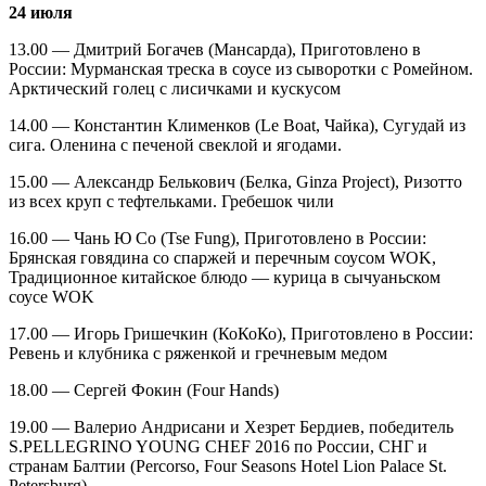
24 июля
13.00 — Дмитрий Богачев (Мансарда), Приготовлено в
России: Мурманская треска в соусе из сыворотки с Ромейном.
Арктический голец с лисичками и кускусом
14.00 — Константин Клименков (Le Boat, Чайка), Сугудай из
сига. Оленина с печеной свеклой и ягодами.
15.00 — Александр Белькович (Белка, Ginza Project), Ризотто
из всех круп с тефтельками. Гребешок чили
16.00 — Чань Ю Со (Tse Fung), Приготовлено в России:
Брянская говядина со спаржей и перечным соусом WOK,
Традиционное китайское блюдо — курица в сычуаньском
соусе WOK
17.00 — Игорь Гришечкин (КоКоКо), Приготовлено в России:
Ревень и клубника с ряженкой и гречневым медом
18.00 — Сергей Фокин (Four Hands)
19.00 — Валерио Андрисани и Хезрет Бердиев, победитель
S.PELLEGRINO YOUNG CHEF 2016 по России, СНГ и
странам Балтии (Percorso, Four Seasons Hotel Lion Palace St.
Petersburg).