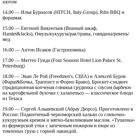
азотом
14.00 — Илья Бурнасов (HITCH, Italy-Group), Ribs BBQ и
форшмак
15.00 — Евгений Викентьев (Винный шкаф,
Hamlet&Jacks), Омуль/кукуруза/рак/травы, говядина/ревень/
мед
16.00 — Антон Исаков (Гастрономика)
17.00 — Маттео Гуида (Four Seasons Hotel Lion Palace St.
Petersburg)
18.00 — Эван Ле Рой (Freedmen's, США) и Алексей Буров
(Фарш&Бочка, Траппист и Форно Браво), Брискет-сэндвич
(традиционная копченая говяжья грудинка с соусом барбекю
на картофельной булочке с халапеньо) — классическое блюдо
из Техаса
19.00 — Сергей Альшевский (Абрау Дюрсо), Приготовлено в
России: Подкопченый черноморский калкан со сливочно-
кукурузным кремом и мятно-базиликовым маслом. «Тушенка»
из фермерской утки с запеченым инжиром и пюре из
томленых груш с горной лавандой.