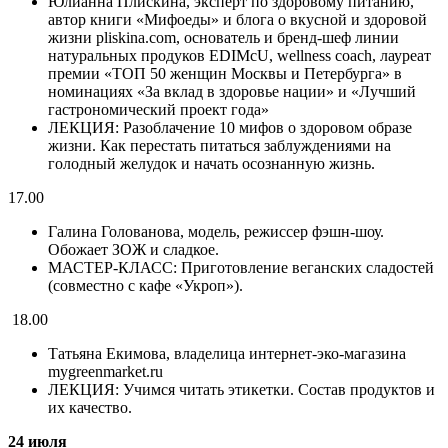
Юлианна Плискина, эксперт по здоровому питанию,
автор книги «Мифоеды» и блога о вкусной и здоровой
жизни pliskina.com, основатель и бренд-шеф линии
натуральных продуков EDIMcU, wellness сoach, лауреат
премии «ТОП 50 женщин Москвы и Петербурга» в
номинациях «За вклад в здоровье нации» и «Лучший
гастрономический проект года»
ЛЕКЦИЯ: Разоблачение 10 мифов о здоровом образе
жизни. Как перестать питаться заблуждениями на
голодный желудок и начать осознанную жизнь.
17.00
Галина Голованова, модель, режиссер фэшн-шоу.
Обожает ЗОЖ и сладкое.
МАСТЕР-КЛАСС: Приготовление веганских сладостей
(совместно с кафе «Укроп»).
18.00
Татьяна Екимова, владелица интернет-эко-магазина
mygreenmarket.ru
ЛЕКЦИЯ: Учимся читать этикетки. Состав продуктов и
их качество.
24 июля