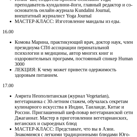
преподаватель кундалини-йоги, главный редактор и со-
основатель онлайн-журнала Kundalini Journal,
внештатный журналист Yoga Journal
МАСТЕР-КЛАСС: Изготовление мандалы из еды.
16.00
Комова Марина, практикующий врач, доктор наук, член
президиума СПб ассоциации перинатальной
психологии и медицины, автор многих книг и
оздоровительных программ, постоянный спикер Human
3000
ЛЕКЦИЯ: К чему может привести одержимость
здоровым питанием.
17.00
Амрита Неополитанская (журнал Vegetarian),
вегетарианка с 30-летним стажем, обучалась секретам
кулинарного искусства в Индии, Таиланде, Китае и
России. Приглашенный шеф-повар вегетарианской сети
Джаганнат. Мастер в приготовлении вегетарианских,
веганских и сыроедных блюд
МАСТЕР-КЛАСС: Представьте, что вы в Азии.
Знакомимся с легкими традиционными блюдами Юго-