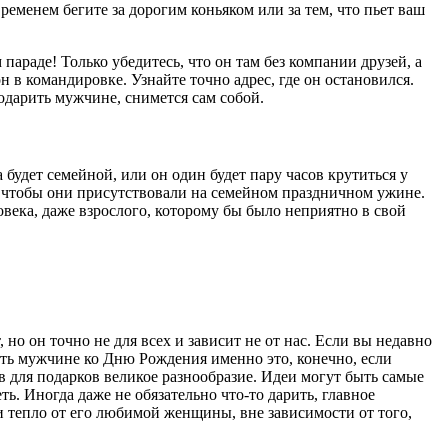
ременем бегите за дорогим коньяком или за тем, что пьет ваш
араде! Только убедитесь, что он там без компании друзей, а
 в командировке. Узнайте точно адрес, где он остановился.
подарить мужчине, снимется сам собой.
будет семейной, или он один будет пару часов крутиться у
м, чтобы они присутствовали на семейном праздничном ужине.
овека, даже взрослого, которому бы было неприятно в свой
о он точно не для всех и зависит не от нас. Если вы недавно
ить мужчине ко Дню Рождения именно это, конечно, если
в для подарков великое разнообразие. Идеи могут быть самые
ь. Иногда даже не обязательно что-то дарить, главное
и тепло от его любимой женщины, вне зависимости от того,