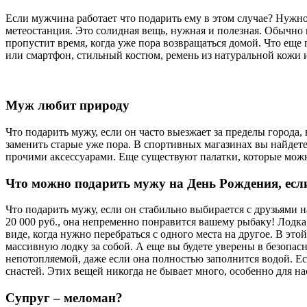
Если мужчина работает что подарить ему в этом случае? Нужно
метеостанция. Это солидная вещь, нужная и полезная. Обычно в
пропустит время, когда уже пора возвращаться домой. Что еще
или смартфон, стильный костюм, ремень из натуральной кожи и
Муж любит природу
Что подарить мужу, если он часто выезжает за пределы города,
заменить старые уже пора. В спортивных магазинах вы найдет
прочими аксессуарами. Еще существуют палатки, которые можно
Что можно подарить мужу на День Рождения, ес
Что подарить мужу, если он стабильно выбирается с друзьями н
20 000 руб., она непременно понравится вашему рыбаку! Лодка 
виде, когда нужно перебраться с одного места на другое. В э
массивную лодку за собой. А еще вы будете уверены в безопас
непотопляемой, даже если она полностью заполнится водой. Е
снастей. Этих вещей никогда не бывает много, особенно для н
Супруг – меломан?