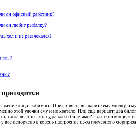
сли он офисный работник?
ли он любит рыбалку?
тдыхал и не развлекался?
ансов?
ивны?
 пригодится
ажение лица любимого. Представьте, вы дарите ему удочку, а му
именно этой удочки ему и не хватало. Или еще вариант: два бил
о тогда делать с этой удочкой и билетами? Пойти на концерт и 
– у вас испорчено в корень настроение из-за плачевного сюрприз