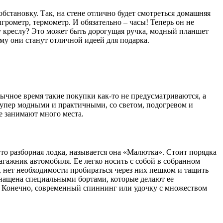
бстановку. Так, на стене отлично будет смотреться домашняя
грометр, термометр. И обязательно – часы! Теперь он не
му креслу? Это может быть дорогущая ручка, модный планшет
му они станут отличной идеей для подарка.
бычное время такие покупки как-то не предусматриваются, а
супер модными и практичными, со светом, подогревом и
е занимают много места.
Это разборная лодка, называется она «Малютка». Стоит порядка
багажник автомобиля. Ее легко носить с собой в собранном
и, нет необходимости пробираться через них пешком и тащить
оснащена специальными бортами, которые делают ее
у? Конечно, современный спиннинг или удочку с множеством