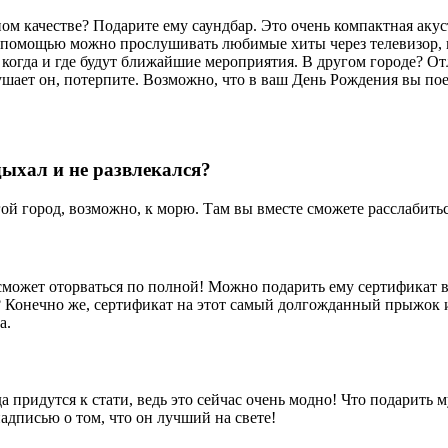
ом качестве? Подарите ему саундбар. Это очень компактная акус
 ее помощью можно прослушивать любимые хиты через телевизор,
когда и где будут ближайшие мероприятия. В другом городе? Отл
ушает он, потерпите. Возможно, что в ваш День Рождения вы по
дыхал и не развлекался?
ой город, возможно, к морю. Там вы вместе сможете расслабитьс
 сможет оторваться по полной! Можно подарить ему сертификат в
 Конечно же, сертификат на этот самый долгожданный прыжок ил
а.
 придутся к стати, ведь это сейчас очень модно! Что подарить м
адписью о том, что он лучший на свете!