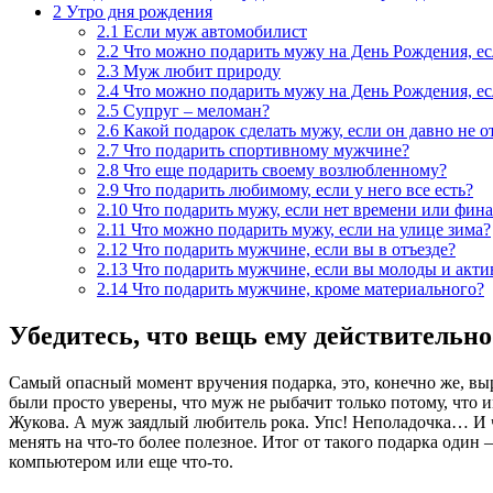
2
Утро дня рождения
2.1
Если муж автомобилист
2.2
Что можно подарить мужу на День Рождения, е
2.3
Муж любит природу
2.4
Что можно подарить мужу на День Рождения, ес
2.5
Супруг – меломан?
2.6
Какой подарок сделать мужу, если он давно не о
2.7
Что подарить спортивному мужчине?
2.8
Что еще подарить своему возлюбленному?
2.9
Что подарить любимому, если у него все есть?
2.10
Что подарить мужу, если нет времени или фин
2.11
Что можно подарить мужу, если на улице зима?
2.12
Что подарить мужчине, если вы в отъезде?
2.13
Что подарить мужчине, если вы молоды и акт
2.14
Что подарить мужчине, кроме материального?
Убедитесь, что вещь ему действительно
Самый опасный момент вручения подарка, это, конечно же, выр
были просто уверены, что муж не рыбачит только потому, что 
Жукова. А муж заядлый любитель рока. Упс! Неполадочка… И чт
менять на что-то более полезное. Итог от такого подарка один 
компьютером или еще что-то.