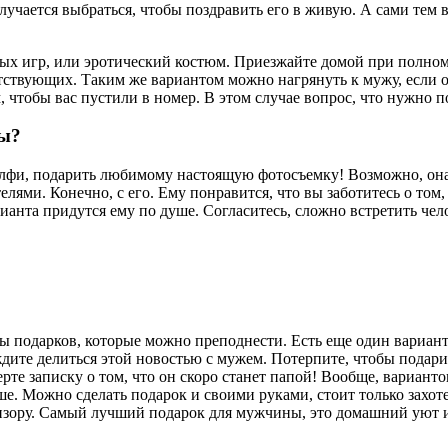
учается выбраться, чтобы поздравить его в живую. А сами тем в
ых игр, или эротический костюм. Приезжайте домой при полном п
утствующих. Таким же вариантом можно нагрянуть к мужу, если он
м, чтобы вас пустили в номер. В этом случае вопрос, что нужно 
ны?
елфи, подарить любимому настоящую фотосъемку! Возможно, она 
телями. Конечно, с его. Ему понравится, что вы заботитесь о то
ианта придутся ему по душе. Согласитесь, сложно встретить чел
подарков, которые можно преподнести. Есть еще один вариант, н
ождите делиться этой новостью с мужем. Потерпите, чтобы подар
те записку о том, что он скоро станет папой! Вообще, варианто
ше. Можно сделать подарок и своими руками, стоит только захотет
евизору. Самый лучший подарок для мужчины, это домашний уют 