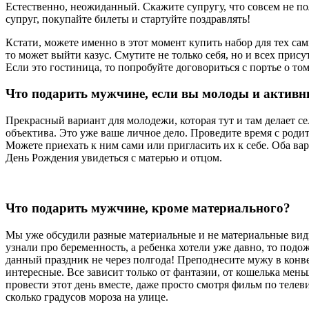
Естественно, неожиданный. Скажите супругу, что совсем не пол
супруг, покупайте билеты и стартуйте поздравлять!
Кстати, можете именно в этот момент купить набор для тех сам
то может выйти казус. Смутите не только себя, но и всех прис
Если это гостиница, то попробуйте договориться с портье о то
Что подарить мужчине, если вы молоды и актив
Прекрасный вариант для молодежи, которая тут и там делает с
объектива. Это уже ваше личное дело. Проведите время с роди
Можете приехать к ним сами или пригласить их к себе. Оба вар
День Рождения увидеться с матерью и отцом.
Что подарить мужчине, кроме материального?
Мы уже обсудили разные материальные и не материальные виды 
узнали про беременность, а ребенка хотели уже давно, то под
данный праздник не через полгода! Преподнесите мужу в конвер
интересные. Все зависит только от фантазии, от кошелька мень
провести этот день вместе, даже просто смотря фильм по тел
сколько градусов мороза на улице.