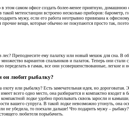
 в этом самом офисе создать более-менее приятную, домашнюю о
 такой метеостанции встроено несколько приборов: барометр, ги
 подарить мужу, если его работа неотрывно привязана к офисно
 прочие вещи, которые обычно не покупаются просто так, поэто
 в лес? Преподнесите ему палатку или новый мешок для сна. В о
е множество вариантов спальников и палаток. Теперь они стали 
 переделать в гамак, все они усовершенствованные, легкие и н
ли он любит рыбалку?
а охоту или рыбалку? Есть замечательная идея, но дороговатая. 
имеет всего одно место, она разбирается и компактно входит в 
той компактной лодке удобно проплывать сквозь заросли и камыш
ности вашего супруга. В такой лодке невозможно утонуть, она 
сли не убедила, то поехали дальше! Что подарить мужу – рыбак
астоящего любителя порыбачить.