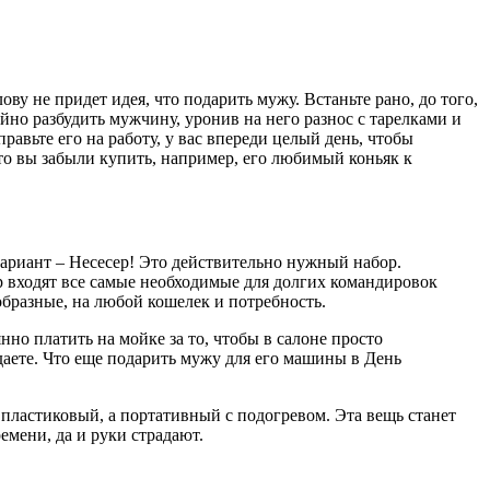
лову не придет идея, что подарить мужу. Встаньте рано, до того,
йно разбудить мужчину, уронив на него разнос с тарелками и
равьте его на работу, у вас впереди целый день, чтобы
что вы забыли купить, например, его любимый коньяк к
вариант – Несесер! Это действительно нужный набор.
ер входят все самые необходимые для долгих командировок
ообразные, на любой кошелек и потребность.
но платить на мойке за то, чтобы в салоне просто
аете. Что еще подарить мужу для его машины в День
й пластиковый, а портативный с подогревом. Эта вещь станет
емени, да и руки страдают.