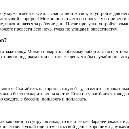
что у мужа имеется все для счастливой жизни, то устройте для н
 настоящий сюрприз! Можно позвать его на прогулку и привести 
е, накопившееся за рабочие дни. После прогулки устройте романт
 можете провести всю ночь, гуляя по улицам и окрестностям.
ов?
 то зажигалку. Можно подарить любимому набор для того, чтобы 
 с новым подарком стоит в этот же день, чтобы случайно не заску
няются. Скатайтесь на горнолыжную базу, возьмите в прокат лыжи
можно было пожарить их на костре. Если он у вас боится холода 
 сходить в бассейн, понырять и поплавать.
ак как один из супругов находится в отъезде. Заранее закажите 
диночестве. Пускай идет отмечать свой день с хорошими друзьям