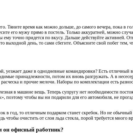
чего. Тяните время как можно дольше, до самого вечера, пока в го
сите его мужу прямо в постель. Только аккуратней, можно случа
ы ему точно придется по вкусу. Дальше действуйте активней. Отп
это выходной день, то сами сбегите. Объясните свой побег тем, 
кой, уезжает даже в однодневные командировки? Есть отличный 
ходимые принадлежности, потом их вновь разгружать. А в несес
ло, расческа и прочие мелочи. Наборы по комплектации есть разн
езная в машине вещь. Теперь супругу нет необходимости постоян
, поэтому чтобы вы ни подарили для его автомобиля, не прогад
инок в год, то отличным подарком станет скребок. Но не обычны
 чтобы очистить от слоя льда стекла, порой требуется много вр
и он офисный работник?