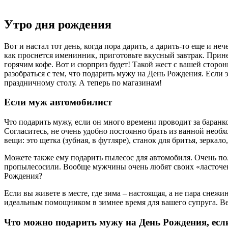
Утро дня рождения
Вот и настал тот день, когда пора дарить, а дарить-то еще и не
как проснется именинник, приготовьте вкусный завтрак. Прине
горячим кофе. Вот и сюрприз будет! Такой жест с вашей сторон
разобраться с тем, что подарить мужу на День Рождения. Если 
праздничному столу. А теперь по магазинам!
Если муж автомобилист
Что подарить мужу, если он много времени проводит за баран
Согласитесь, не очень удобно постоянно брать из ванной необ
вещи: это щетка (зубная, в футляре), станок для бритья, зерка
Можете также ему подарить пылесос для автомобиля. Очень пол
пропылесосили. Вообще мужчины очень любят своих «ласточек»
Рождения?
Если вы живете в месте, где зима – настоящая, а не пара снеж
идеальным помощником в зимнее время для вашего супруга. Ведь
Что можно подарить мужу на День Рождения, есл