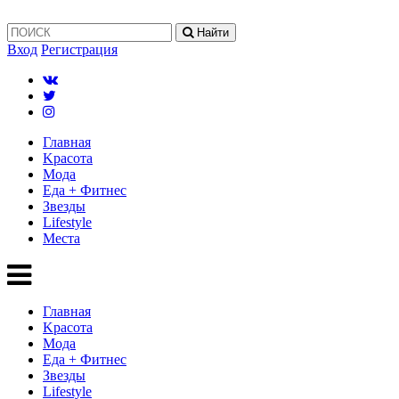
Найти
Вход
Регистрация
Главная
Kрасота
Мода
Еда + Фитнес
Звезды
Lifestyle
Mеста
Главная
Kрасота
Мода
Еда + Фитнес
Звезды
Lifestyle