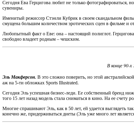
Сегодня Ева Герцигова любит не только фотографироваться, но 
сувениры.
Именитый режиссер Стэнли Кубрик в своем скандальном фильм
смущена большим количеством эротических сцен в фильме и от
Любопытный факт о Еве: она – настоящий полиглот. Герцигова 
свободно владеет родным – чешским.
В конце 90-х
Эль Макферсон.
В это сложно поверить, но этой австралийской
аж на 5-ти обложках Sports Illustrated.
Сегодня Эль успешная бизнес-леди. Ее собственный бренд нижне
того 15 лет назад модель стала сниматься в кино. На ее счету
Многие спрашивают Эль, как в 50 лет, ей удается выглядеть та
конечно же, придерживаться диеты (Эль уже много лет являетс