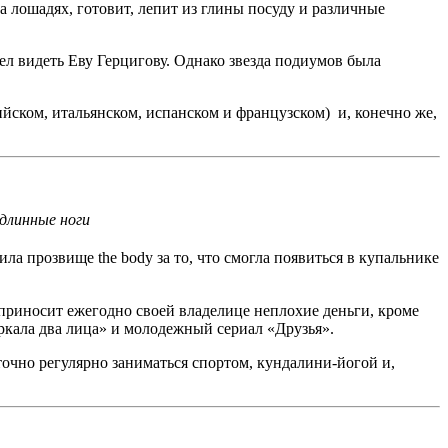
а лошадях, готовит, лепит из глины посуду и различные
л видеть Еву Герцигову. Однако звезда подиумов была
йском, итальянском, испанском и французском) и, конечно же,
 длинные ноги
ла прозвище the body за то, что смогла появиться в купальнике
, приносит ежегодно своей владелице неплохие деньги, кроме
зеркала два лица» и молодежный сериал «Друзья».
аточно регулярно заниматься спортом, кундалини-йогой и,