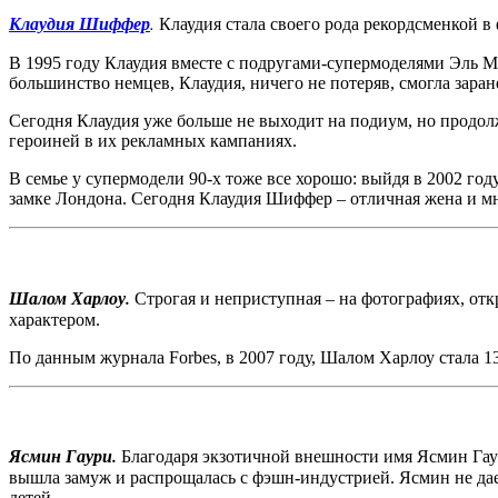
Клаудия Шиффер
.
Клаудия стала своего рода рекордсменкой в
В 1995 году Клаудия вместе с подругами-супермоделями Эль М
большинство немцев, Клаудия, ничего не потеряв, смогла заран
Сегодня Клаудия уже больше не выходит на подиум, но продолж
героиней в их рекламных кампаниях.
В семье у супермодели 90-х тоже все хорошо: выйдя в 2002 год
замке Лондона. Сегодня Клаудия Шиффер – отличная жена и м
Шалом Харлоу.
Строгая и неприступная – на фотографиях, от
характером.
По данным журнала Forbes, в 2007 году, Шалом Харлоу стала 1
Ясмин Гаури.
Благодаря экзотичной внешности имя Ясмин Гаур
вышла замуж и распрощалась с фэшн-индустрией. Ясмин не дае
детей.