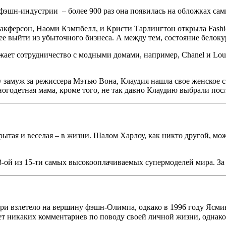
 фэшн-индустрии – более 900 раз она появилась на обложках с
акферсон, Наоми Кэмпбелл, и Кристи Тарлингтон открыла Fashion
ее выйти из убыточного бизнеса. А между тем, состояние белоку
ает сотрудничество с модными домами, например, Chanel и Loui
у замуж за режиссера Мэтью Вона, Клаудия нашла свое женское с
ногодетная мама, кроме того, не так давно Клаудию выбрали 
крытая и веселая – в жизни. Шалом Харлоу, как никто другой, м
3-ой из 15-ти самых высокооплачиваемых супермоделей мира. За
и взлетело на вершину фэшн-Олимпа, одкако в 1996 году Ясмин
т никаких комментариев по поводу своей личной жизни, однако