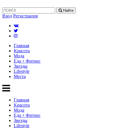
Найти
Вход
Регистрация
Главная
Kрасота
Мода
Еда + Фитнес
Звезды
Lifestyle
Mеста
Главная
Kрасота
Мода
Еда + Фитнес
Звезды
Lifestyle