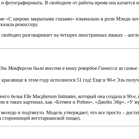
и фотографировать. В свободное от работы время она катается н
е «С широко закрытыми глазами» изначально в роли Мэнди хоте
казала режиссеру.
свободно разговаривает на четырех иностранных языках – англи
 Эль Макферсон была внесена в книгу рекордов Гиннесса за самые
 красавице в этом году исполнился 51 год! Еще в 90-е Эль получи
го белья Elle Macpherson Intimates, который она создала в 90-е
 роли в таких картинах, как «Бэтмен и Робин», «Джейн Эйр», «У 
к молодо и подтянуто. Модель утверждает, что все просто – дост
я сторонницей вегетарианской пищи).