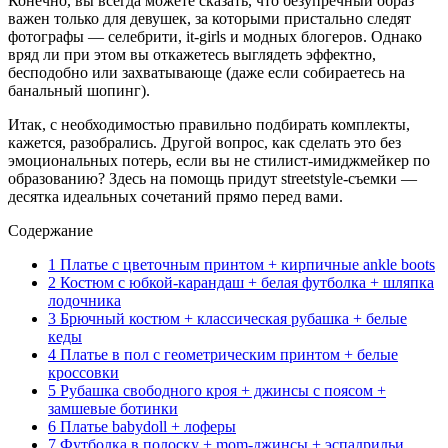
Конечно, вы всегда можете сказать, что безупречный образ
важен только для девушек, за которыми пристально следят
фотографы — селебрити, it-girls и модных блогеров. Однако
вряд ли при этом вы откажетесь выглядеть эффектно,
бесподобно или захватывающе (даже если собираетесь на
банальный шопинг).
Итак, с необходимостью правильно подбирать комплекты,
кажется, разобрались. Другой вопрос, как сделать это без
эмоциональных потерь, если вы не стилист-имиджмейкер по
образованию? Здесь на помощь придут streetstyle-съемки —
десятка идеальных сочетаний прямо перед вами.
Содержание
1
Платье с цветочным принтом + кирпичные ankle boots
2
Костюм с юбкой-карандаш + белая футболка + шляпка
лодочника
3
Брючный костюм + классическая рубашка + белые
кеды
4
Платье в пол с геометрическим принтом + белые
кроссовки
5
Рубашка свободного кроя + джинсы с поясом +
замшевые ботинки
6
Платье babydoll + лоферы
7
Футболка в полоску + mom-джинсы + эспадрильи