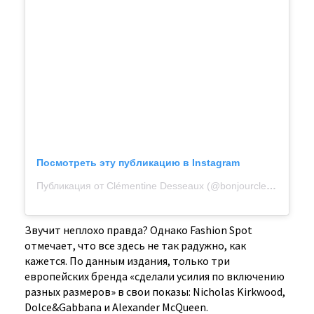
Посмотреть эту публикацию в Instagram
Публикация от Clémentine Desseaux (@bonjourclem)
17 Апр
Звучит неплохо правда? Однако Fashion Spot
отмечает, что все здесь не так радужно, как
кажется. По данным издания, только три
европейских бренда «сделали усилия по включению
разных размеров» в свои показы: Nicholas Kirkwood,
Dolce&Gabbana и Alexander McQueen.