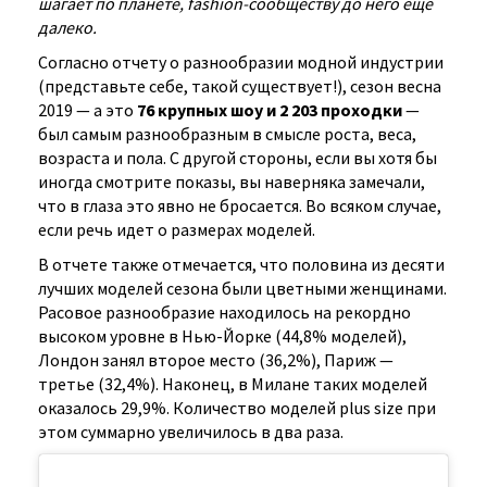
шагает по планете, fashion-сообществу до него еще
далеко.
Согласно отчету о разнообразии модной индустрии
(представьте себе, такой существует!), сезон весна
2019 — а это
76 крупных шоу и 2 203 проходки
—
был самым разнообразным в смысле роста, веса,
возраста и пола. С другой стороны, если вы хотя бы
иногда смотрите показы, вы наверняка замечали,
что в глаза это явно не бросается. Во всяком случае,
если речь идет о размерах моделей.
В отчете также отмечается, что половина из десяти
лучших моделей сезона были цветными женщинами.
Расовое разнообразие находилось на рекордно
высоком уровне в Нью-Йорке (44,8% моделей),
Лондон занял второе место (36,2%), Париж —
третье (32,4%). Наконец, в Милане таких моделей
оказалось 29,9%. Количество моделей plus size при
этом суммарно увеличилось в два раза.