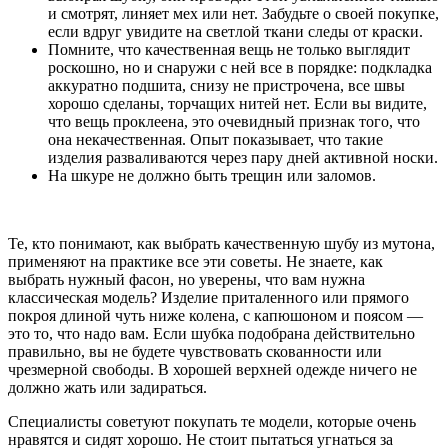
и смотрят, линяет мех или нет. Забудьте о своей покупке,
если вдруг увидите на светлой ткани следы от краски.
Помните, что качественная вещь не только выглядит
роскошно, но и снаружи с ней все в порядке: подкладка
аккуратно подшита, снизу не пристрочена, все швы
хорошо сделаны, торчащих нитей нет. Если вы видите,
что вещь проклеена, это очевидный признак того, что
она некачественная. Опыт показывает, что такие
изделия разваливаются через пару дней активной носки.
На шкуре не должно быть трещин или заломов.
Те, кто понимают, как выбрать качественную шубу из мутона,
применяют на практике все эти советы. Не знаете, как
выбрать нужный фасон, но уверены, что вам нужна
классическая модель? Изделие приталенного или прямого
покроя длиной чуть ниже колена, с капюшоном и поясом —
это то, что надо вам. Если шубка подобрана действительно
правильно, вы не будете чувствовать скованности или
чрезмерной свободы. В хорошей верхней одежде ничего не
должно жать или задираться.
Специалисты советуют покупать те модели, которые очень
нравятся и сидят хорошо. Не стоит пытаться угнаться за