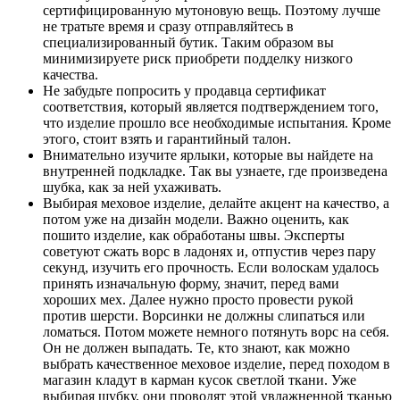
сертифицированную мутоновую вещь. Поэтому лучше
не тратьте время и сразу отправляйтесь в
специализированный бутик. Таким образом вы
минимизируете риск приобрети подделку низкого
качества.
Не забудьте попросить у продавца сертификат
соответствия, который является подтверждением того,
что изделие прошло все необходимые испытания. Кроме
этого, стоит взять и гарантийный талон.
Внимательно изучите ярлыки, которые вы найдете на
внутренней подкладке. Так вы узнаете, где произведена
шубка, как за ней ухаживать.
Выбирая меховое изделие, делайте акцент на качество, а
потом уже на дизайн модели. Важно оценить, как
пошито изделие, как обработаны швы. Эксперты
советуют сжать ворс в ладонях и, отпустив через пару
секунд, изучить его прочность. Если волоскам удалось
принять изначальную форму, значит, перед вами
хороших мех. Далее нужно просто провести рукой
против шерсти. Ворсинки не должны слипаться или
ломаться. Потом можете немного потянуть ворс на себя.
Он не должен выпадать. Те, кто знают, как можно
выбрать качественное меховое изделие, перед походом в
магазин кладут в карман кусок светлой ткани. Уже
выбирая шубку, они проводят этой увлажненной тканью