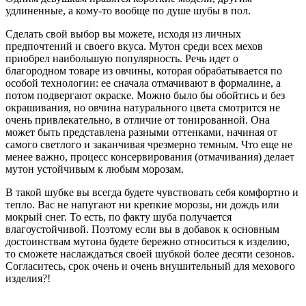
удлиненные, а кому-то вообще по душе шубы в пол.
Сделать свой выбор вы можете, исходя из личных
предпочтений и своего вкуса. Мутон среди всех мехов
приобрел наибольшую популярность. Речь идет о
благородном товаре из овчины, которая обрабатывается по
особой технологии: ее сначала отмачивают в формалине, а
потом подвергают окраске. Можно было бы обойтись и без
окрашивания, но овчина натурального цвета смотрится не
очень привлекательно, в отличие от тонированной. Она
может быть представлена разными оттенками, начиная от
самого светлого и заканчивая чрезмерно темным. Что еще не
менее важно, процесс консервирования (отмачивания) делает
мутон устойчивым к любым морозам.
В такой шубке вы всегда будете чувствовать себя комфортно и
тепло. Вас не напугают ни крепкие морозы, ни дождь или
мокрый снег. То есть, по факту шуба получается
влагоустойчивой. Поэтому если вы в добавок к основным
достоинствам мутона будете бережно относиться к изделию,
то сможете наслаждаться своей шубкой более десяти сезонов.
Согласитесь, срок очень и очень внушительный для мехового
изделия?!