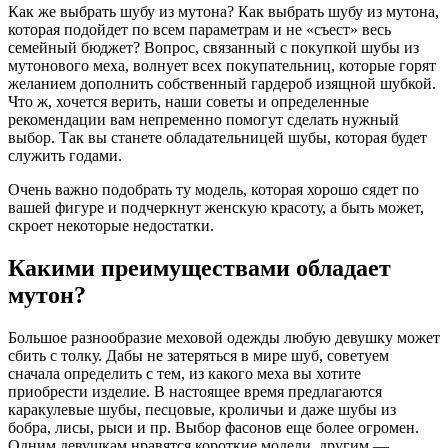
Как же выбрать шубу из мутона? Как выбрать шубу из мутона,
которая подойдет по всем параметрам и не «съест» весь
семейный бюджет? Вопрос, связанный с покупкой шубы из
мутонового меха, волнует всех покупательниц, которые горят
желанием дополнить собственный гардероб изящной шубкой.
Что ж, хочется верить, наши советы и определенные
рекомендации вам непременно помогут сделать нужный
выбор. Так вы станете обладательницей шубы, которая будет
служить годами.
Очень важно подобрать ту модель, которая хорошо сядет по
вашей фигуре и подчеркнут женскую красоту, а быть может,
скроет некоторые недостатки.
Какими преимуществами обладает
мутон?
Большое разнообразие меховой одежды любую девушку может
сбить с толку. Дабы не затеряться в мире шуб, советуем
сначала определить с тем, из какого меха вы хотите
приобрести изделие. В настоящее время предлагаются
каракулевые шубы, песцовые, кроличьи и даже шубы из
бобра, лисы, рыси и пр. Выбор фасонов еще более огромен.
Одним девушкам нравятся короткие модели, другим —