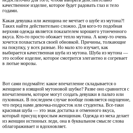
качественное изделие, которое будет радовать глаз и тело
годами.
Какая девушка или женщина не мечтает о шубе из мутона?!
Таких найти действительно сложно. Для кого-то подобная
верхняя одежда является показателем хорошего утонченного
вкуса. Кто-то просто обожает тепло мутона. А кому-то очень
хочется похвастаться своей обновкой. Причины, толкающие
на покупку, у всех разные. Но мало кто изучает, как
выбирается качественная шуба из мутона. Шуба из мутона —
это особое изделие, которое смотрится элегантно и согревает
в лютые морозы.
Вот сами подумайте: какое впечатление складывается о
женщине в изящной мутоновой шубке? Разве оно сравнится с
впечатлением, которое могут создать девушки в пальто или
пуховиках. В последнем случае вообще появляется ощущение,
что перед нами девочка-подросток или студентка. Все-таки
красивая шуба — это знак достатка и отменного вкуса,
который присущ взрослым женщинам. Одежда из меха делает
из женщин истинных леди, она в буквальном смысле слова
облагораживает и вдохновляет.