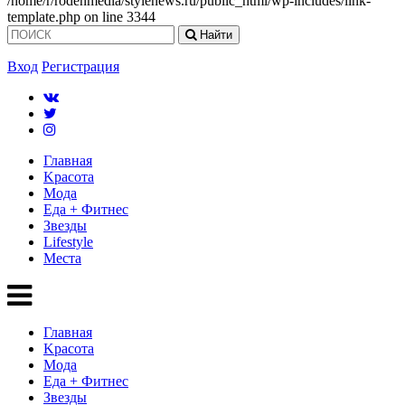
/home/r/rodenmedia/stylenews.ru/public_html/wp-includes/link-
template.php on line 3344
Найти
Вход
Регистрация
Главная
Kрасота
Мода
Еда + Фитнес
Звезды
Lifestyle
Mеста
Главная
Kрасота
Мода
Еда + Фитнес
Звезды