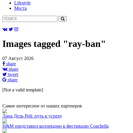
Lifestyle
Mеста
Images tagged "ray-ban"
07 Август 2026
share
share
tweet
share
[Not a valid template]
Самое интересное от наших партнеров
Лана Дель Рей: путь к успеху
H&M представил коллекцию к фестивалю Coachella