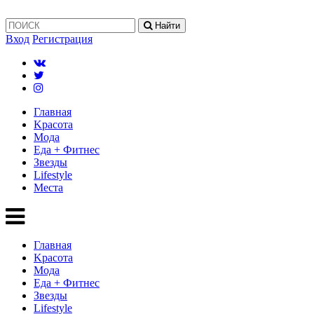
Найти
Вход
Регистрация
Главная
Kрасота
Мода
Еда + Фитнес
Звезды
Lifestyle
Mеста
Главная
Kрасота
Мода
Еда + Фитнес
Звезды
Lifestyle