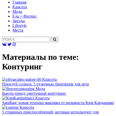
Главная
Kрасота
Мода
Еда + Фитнес
Звезды
Lifestyle
Mеста
Материалы по теме:
Контуринг
Kрасота
Поцелуй солнца: 5 отличных бронзеров для лета
Мода
Бьюти-тренд: цветочный контуринг
Kрасота
Sandbag: новая техника макияжа от визажиста Ким Кардашьян
Kрасота
5 странных приспособлений, которые используют для