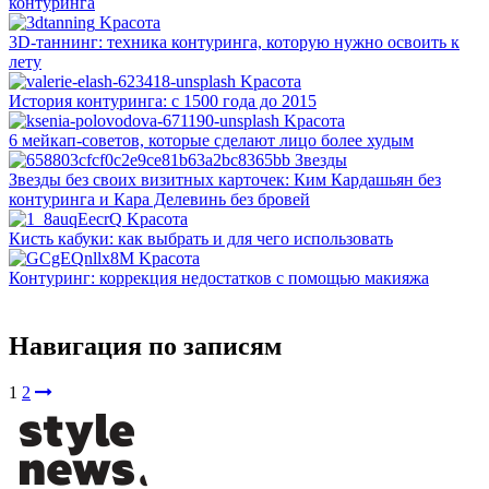
контуринга
Kрасота
3D-таннинг: техника контуринга, которую нужно освоить к
лету
Kрасота
История контуринга: с 1500 года до 2015
Kрасота
6 мейкап-советов, которые сделают лицо более худым
Звезды
Звезды без своих визитных карточек: Ким Кардашьян без
контуринга и Кара Делевинь без бровей
Kрасота
Кисть кабуки: как выбрать и для чего использовать
Kрасота
Контуринг: коррекция недостатков с помощью макияжа
Навигация по записям
1
2