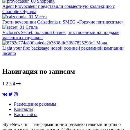
Shopping
Agent Provocateur представили совместную коллекцию с
Charlotte Olympia
Mеста
Гости вечеринки Calzedonia и SMEG «Горячие пятидесятые»
Cтиль
Victoria’s Secret: большой бизнес, построенный на продаже
маленьких трусиков
Мода
Light your fire: backstage новой осенней рекламной кампании
Incanto
Навигация по записям
1
2
3
4
Размещение рекламы
Контакты
Карта сайта
StyleNews.ru — информационно-развлекательный портал о
моде, красоте и стиле жизни. Сайт отражает аспекты модных