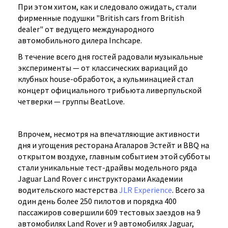
При этом хитом, как и следовало ожидать, стали
фирменные подушки "British cars from British
dealer" от ведущего международного
автомобильного дилера Inchcape.
В течение всего дня гостей радовали музыкальные
эксперименты — от классических вариаций до
клубных house-обработок, а кульминацией стал
концерт официального трибьюта ливерпульской
четверки — группы BeatLove.
Впрочем, несмотря на впечатляющие активности
дня и угощения ресторана Агаларов Эстейт и BBQ на
открытом воздухе, главным событием этой субботы
стали уникальные тест-драйвы модельного ряда
Jaguar Land Rover с инструкторами Академии
водительского мастерства
JLR Experience
. Всего за
один день более 250 пилотов и порядка 400
пассажиров совершили 609 тестовых заездов на 9
автомобилях Land Rover и 9 автомобилях Jaguar,