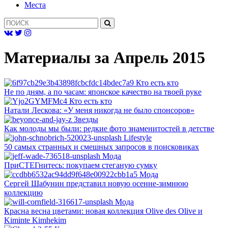
Mеста
Материалы за
Апрель 2015
Кто есть кто
Не по дням, а по часам: японское качество на твоей руке
Кто есть кто
Натали Лескова: «У меня никогда не было спонсоров»
Звезды
Как молоды мы были: редкие фото знаменитостей в детстве
Lifestyle
50 самых странных и смешных запросов в поисковиках
Мода
ПриСТЕГнитесь: покупаем стеганую сумку
Мода
Сергей Шабунин представил новую осенне-зимнюю
коллекцию
Мода
Красна весна цветами: новая коллекция Olive des Olive и
Kiminte Kimhekim