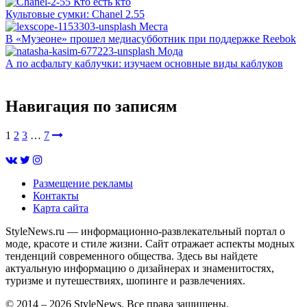
Кто есть кто
Культовые сумки: Chanel 2.55
Mеста
В «Музеоне» прошел медиасубботник при поддержке Reebok
Мода
А по асфальту каблучки: изучаем основные виды каблуков
Навигация по записям
1
2
3
…
7
Размещение рекламы
Контакты
Карта сайта
StyleNews.ru — информационно-развлекательный портал о
моде, красоте и стиле жизни. Сайт отражает аспекты модных
тенденций современного общества. Здесь вы найдете
актуальную информацию о дизайнерах и знаменитостях,
туризме и путешествиях, шопинге и развлечениях.
© 2014 – 2026 StyleNews. Все права защищены.