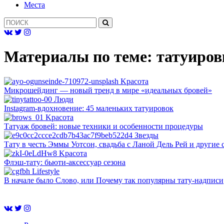
Mеста
Материалы по теме:
татуиров
Kрасота
Микрошейдинг — новый тренд в мире «идеальных бровей»
Люди
Instagram-вдохновение: 45 маленьких татуировок
Kрасота
Татуаж бровей: новые техники и особенности процедуры
Звезды
Тату в честь Эммы Уотсон, свадьба с Ланой Дель Рей и други
Kрасота
Флэш-тату: бьюти-аксессуар сезона
Lifestyle
В начале было Слово, или Почему так популярны тату-надписи