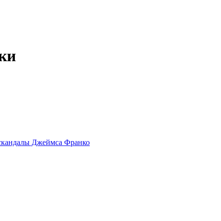
ки
е скандалы Джеймса Франко