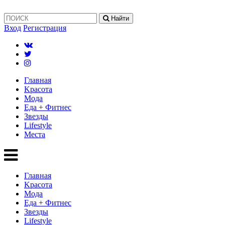
Найти
Вход
Регистрация
Главная
Kрасота
Мода
Еда + Фитнес
Звезды
Lifestyle
Mеста
Главная
Kрасота
Мода
Еда + Фитнес
Звезды
Lifestyle