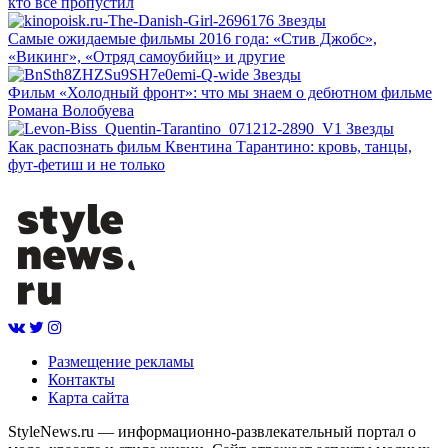
кто все пропустил
Звезды
Самые ожидаемые фильмы 2016 года: «Стив Джобс»,
«Викинг», «Отряд самоубийц» и другие
Звезды
Фильм «Холодный фронт»: что мы знаем о дебютном фильме
Романа Волобуева
Звезды
Как распознать фильм Квентина Тарантино: кровь, танцы,
фут-фетиш и не только
Размещение рекламы
Контакты
Карта сайта
StyleNews.ru — информационно-развлекательный портал о