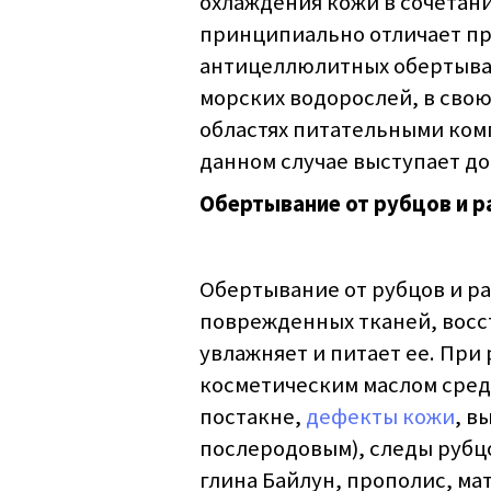
охлаждения кожи в сочетан
принципиально отличает пр
антицеллюлитных обертыван
морских водорослей, в сво
областях питательными ком
данном случае выступает д
Обертывание от рубцов и р
Обертывание от рубцов и р
поврежденных тканей, восст
увлажняет и питает ее. При
косметическим маслом сред
постакне,
дефекты кожи
, в
послеродовым), следы рубцо
глина Байлун, прополис, ма