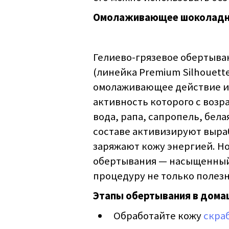
Омолаживающее шоколадно
Гелиево-гря­зевое обертыва
(линейка Premium Silhouett
омолаживающее действие и 
активность которого с воз
вода, рапа, сапропель, бела
составе активизируют выраб
заряжают кожу энергией. Но
обертывания — насыщенны
процедуру не только полезн
Этапы обертывания в дома
Обработайте кожу
скра