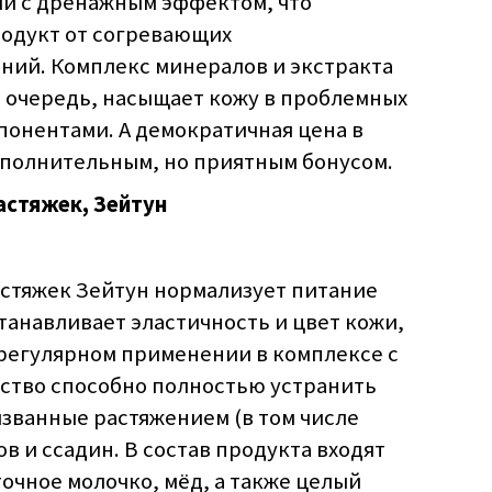
ии с дренажным эффектом, что
одукт от согревающих
ий. Комплекс минералов и экстракта
ю очередь, насыщает кожу в проблемных
понентами. А демократичная цена в
ополнительным, но приятным бонусом.
астяжек, Зейтун
астяжек Зейтун нормализует питание
анавливает эластичность и цвет кожи,
 регулярном применении в комплексе с
ство способно полностью устранить
ызванные растяжением (в том числе
в и ссадин. В состав продукта входят
точное молочко, мёд, а также целый