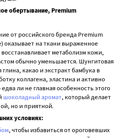
е обертывание, Premium
ние от российского бренда Premium
e) оказывает на ткани выраженное
восста­навливает метаболизм кожи,
растом обычно уменьшается. Шунгитовая
я глина, какао и экстракт бамбука в
отку коллагена, эластина и активно
 едва ли не главная особенность этого
й
шоколадный аромат
, который делает
ой, но и приятной.
шних условиях:
бом
, чтобы избавиться от ороговевших