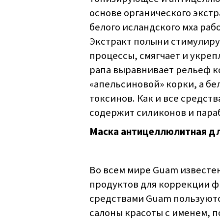
основе органического экстр
белого исландского мха раб
Экстракт полыни стимулир
процессы, смягчает и укреп
рапа выравнивает рельеф к
«апельсиновой» корки, а б
токсинов. Как и все средств
содержит силиконов и пара
Маска антицеллюлитная дл
Во всем мире Guam известе
продуктов для коррекции ф
средствами Guam пользуют
салоны красоты с именем, 