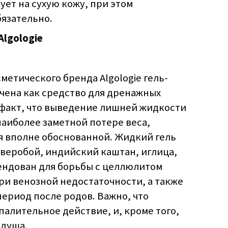
ет на сухую кожу, при этом
бязательно.
Algologie
метического бренда Algologie гель-
ачена как средство для дренажных
 факт, что выведение лишней жидкости
наиболее заметной потере веса,
я вполне обоснованной. Жидкий гель
зверобой, индийский каштан, иглица,
ендован для борьбы с целлюлитом
ри венозной недостаточности, а также
период после родов. Важно, что
алительное действие, и, кроме того,
 душа.