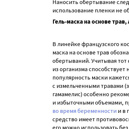
Наносить обертывание следу
использование пленки не о
Гель-маска на основе трав, 
В линейке французского кос
маска на основе трав обозн
обертываний. Учитывая тот
из организма способствует 
популярность маски кажетс
с измельченными травами (
гамамелис) особенно реком
и избыточными объемами, п
во время беременности
и в 
средство имеет противовосп
его можно использовать без